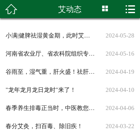



艾动态
首页

关于唐艾
小满|健脾祛湿黄金期，此时艾灸，体内病气一扫光！
2024-05-28
艾知道
河南省农业厅、省农科院组织专家莅临唐艾公司考察
2024-05-16
艾产品
谷雨至，湿气重，肝火盛！祛肝火，除脾湿！
2024-04-19
艾科研
艾合作
"龙年龙月龙日龙时"来了！
2024-04-10
艾动态
春季养生排毒正当时，中医教您这么做！
2024-04-06
联系我们
春分艾灸，扫百毒、除旧疾！
2024-03-22